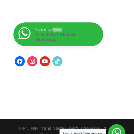
Marketing
Online
Need help? Chat via
WhatsApp
facebook
instagram
youtube
tiktok
©
PT. FNF Trans Niaga
(Skylift Indonesia), 2023 |